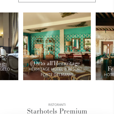
Orto all'Hermitage
Fe
GELO -
HERMITAGE HOTEL & RESORT -
FORTE DEI MARMI
HOTE
RISTORANTI
Starhotels Premium