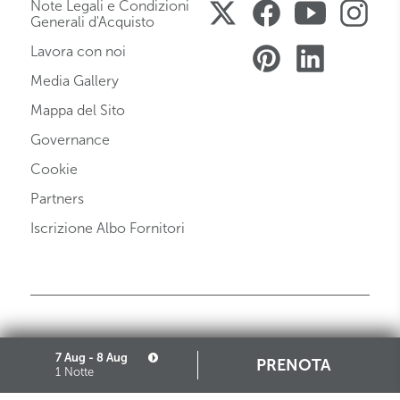
Note Legali e Condizioni
Generali d'Acquisto
Lavora con noi
Media Gallery
Mappa del Sito
Governance
Cookie
Partners
Iscrizione Albo Fornitori
STARHOTELS FINANZIARIA S.R.L. CON SOCIO UNICO
7 Aug - 8 Aug
PRENOTA
VIALE BELFIORE, 27 - 50144 FIRENZE ITALIA T +39 055 36921 F +39 055 36924
1 Notte
SEDE LEGALE IN MILANO (MI) 20121, VIA TURATI 29 - CAPITALE SOCIALE EURO