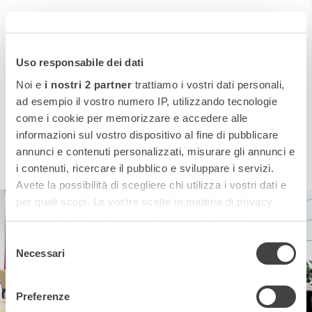
Scopri le invitanti proposte dei Ristoranti dei nostri
Starhotels Premium. Prodotti di stagione, ricette
creative e piatti della tradizione in ambienti di grande
Uso responsabile dei dati
raffinatezza.
Noi e
i nostri 2 partner
trattiamo i vostri dati personali,
ad esempio il vostro numero IP, utilizzando tecnologie
DESTINAZIONE
come i cookie per memorizzare e accedere alle
informazioni sul vostro dispositivo al fine di pubblicare
VEDI SULLA MAPPA
annunci e contenuti personalizzati, misurare gli annunci e
i contenuti, ricercare il pubblico e sviluppare i servizi.
Avete la possibilità di scegliere chi utilizza i vostri dati e
per quali scopi. Le vostre scelte in materia di privacy
sono applicabili solo su questa proprietà digitale in cui
avete effettuato le vostre scelte. È possibile modificare o
Selezione
revocare il proprio consenso in qualsiasi momento dalla
Necessari
del
Dichiarazione sui cookie o facendo clic sull'icona di
consenso
attivazione della privacy.
Preferenze