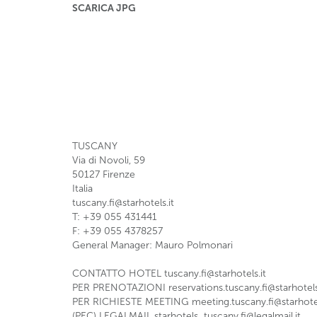
SCARICA JPG
TUSCANY
Via di Novoli, 59
50127
Firenze
Italia
tuscany.fi@starhotels.it
T: +39 055 431441
F: +39 055 4378257
General Manager: Mauro Polmonari
CONTATTO HOTEL
tuscany.fi@starhotels.it
PER PRENOTAZIONI
reservations.tuscany.fi@starhotels
PER RICHIESTE MEETING
meeting.tuscany.fi@starhotel
(PEC) LEGALMAIL
starhotels_tuscany.fi@legalmail.it