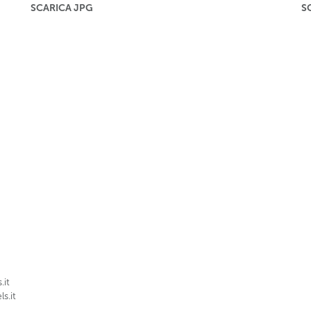
SCARICA JPG
S
.it
s.it