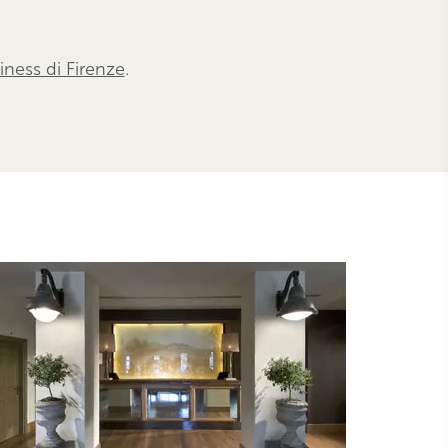
iness di Firenze
.