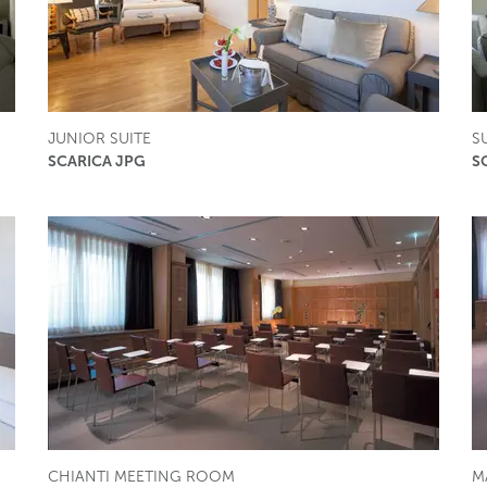
JUNIOR SUITE
S
SCARICA JPG
S
CHIANTI MEETING ROOM
M