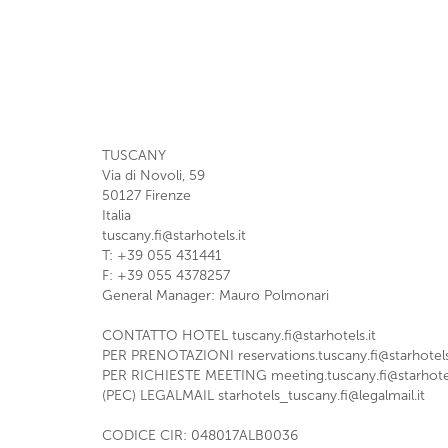
TUSCANY
Via di Novoli, 59
50127
Firenze
Italia
tuscany.fi@starhotels.it
T: +39 055 431441
F: +39 055 4378257
General Manager: Mauro Polmonari
CONTATTO HOTEL
tuscany.fi@starhotels.it
PER PRENOTAZIONI
reservations.tuscany.fi@starhotels
PER RICHIESTE MEETING
meeting.tuscany.fi@starhotel
(PEC) LEGALMAIL
starhotels_tuscany.fi@legalmail.it
CODICE CIR: 048017ALB0036