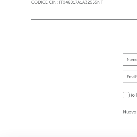
CODICE CIN: IT048017A1A32555NT
Ho l
Nuovo