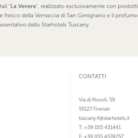
ail "
La Venere
"
, realizzato esclusivamente con prodott
re fresco della Vernaccia di San Gimignano e il profumo 
esentativo dello Starhotels Tuscany.
CONTATTI
Via di Novoli, 59
50127 Firenze
tuscany.fi@starhotels.it
T: +39 055 431441
F: +39 055 4378257