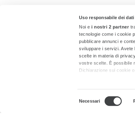
Uso responsabile dei dati
Noi e
i nostri 2 partner
tr
tecnologie come i cookie p
pubblicare annunci e conten
sviluppare i servizi. Avete l
scelte in materia di privacy
vostre scelte. È possibile
Dichiarazione sui cookie o 
Approfondisci come vengono
dettagli
. Puoi modificare o
Selezione
Necessari
del
Utilizziamo i cookie per pe
consenso
per analizzare il nostro tra
Il Gruppo
Press Room
Privacy
Note Legali e
con i nostri partner che si
Partners
Iscrizione Albo Fornitori
combinarle con altre inform