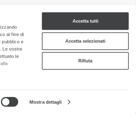
Accetta tutti
ilizzando
o al fine di
Accetta selezionati
l pubblico e
i. Le vostre
ettuato le
Rifiuta
alla
a
sezione
e sui cookie.
Mostra dettagli
cial media e
nostro sito
Mappa del Sito
Governance
Cookie
i potrebbero
ei loro