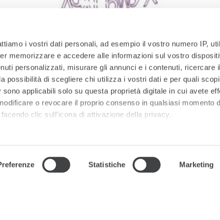
attiamo i vostri dati personali, ad esempio il vostro numero IP, ut
er memorizzare e accedere alle informazioni sul vostro dispositiv
uti personalizzati, misurare gli annunci e i contenuti, ricercare i
ISCRIVITI
a possibilità di scegliere chi utilizza i vostri dati e per quali scop
 sono applicabili solo su questa proprietà digitale in cui avete eff
 modificare o revocare il proprio consenso in qualsiasi momento d
facendo clic sull'icona di attivazione della privacy.
#starhotels
 elaborati i tuoi dati personali e imposta le tue preferenze nell
Stay connected
 ritirare il tuo consenso in qualsiasi momento dalla Dichiarazion
Preferenze
Statistiche
Marketing
rsonalizzare contenuti ed annunci, per fornire funzionalità dei so
ffico. Condividiamo inoltre informazioni sul modo in cui utilizza il 
 Condizioni Generali d'Acquisto
Lavora con noi
Media Gallery
 occupano di analisi dei dati web, pubblicità e social media, i qual
azioni che ha fornito loro o che hanno raccolto dal suo utilizzo d