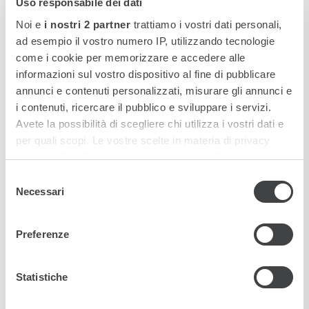
Uso responsabile dei dati
proposte per chi cerca un ottimo ristorante
capace di unire la cucina del territorio con i sapori
Noi e
i nostri 2 partner
trattiamo i vostri dati personali,
internazionali.
ad esempio il vostro numero IP, utilizzando tecnologie
come i cookie per memorizzare e accedere alle
informazioni sul vostro dispositivo al fine di pubblicare
SCOPRI DI PIÙ
annunci e contenuti personalizzati, misurare gli annunci e
i contenuti, ricercare il pubblico e sviluppare i servizi.
Avete la possibilità di scegliere chi utilizza i vostri dati e
per quali scopi. Le vostre scelte in materia di privacy
sono applicabili solo su questa proprietà digitale in cui
avete effettuato le vostre scelte. È possibile modificare o
Selezione
revocare il proprio consenso in qualsiasi momento dalla
Necessari
del
Dichiarazione sui cookie o facendo clic sull'icona di
consenso
attivazione della privacy.
Preferenze
Approfondisci come vengono elaborati i tuoi dati personali
e imposta le tue preferenze nella
sezione dettagli
. Puoi
Statistiche
modificare o ritirare il tuo consenso in qualsiasi momento
dalla Dichiarazione sui cookie.