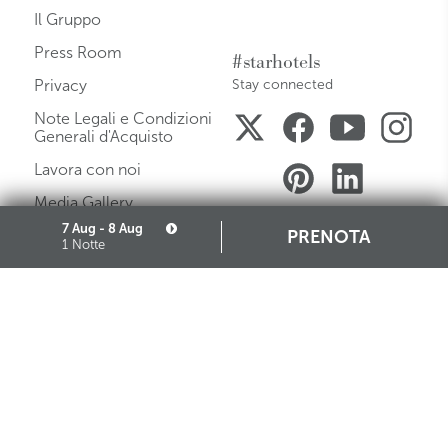
Il Gruppo
Press Room
#starhotels
Privacy
Stay connected
Note Legali e Condizioni
Generali d'Acquisto
Lavora con noi
Media Gallery
7 Aug - 8 Aug
PRENOTA
Mappa del Sito
1 Notte
Governance
Cookie
Partners
Iscrizione Albo Fornitori