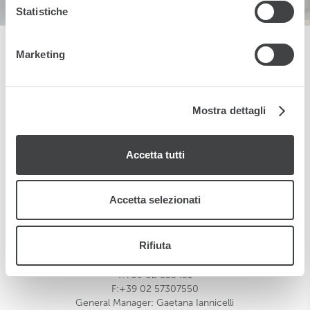
e imposta le tue preferenze nella
sezione dettagli
. Puoi
Statistiche
modificare o ritirare il tuo consenso in qualsiasi momento
dalla Dichiarazione sui cookie.
Marketing
Utilizziamo i cookie per personalizzare contenuti ed
annunci, per fornire funzionalità dei social media e per
TORNA ALLE CAMERE
analizzare il nostro traffico. Condividiamo inoltre
Mostra dettagli
informazioni sul modo in cui utilizza il nostro sito con i
nostri partner che si occupano di analisi dei dati web,
Accetta tutti
pubblicità e social media, i quali potrebbero combinarle
con altre informazioni che ha fornito loro o che hanno
raccolto dal suo utilizzo dei loro servizi.
Accetta selezionati
BUSINESS PALACE
Via Privata Pietro Gaggia, 3
20139
Milano
Rifiuta
Italia
business.mi@starhotels.it
T:+39 02 535451
F:+39 02 57307550
General Manager: Gaetana Iannicelli