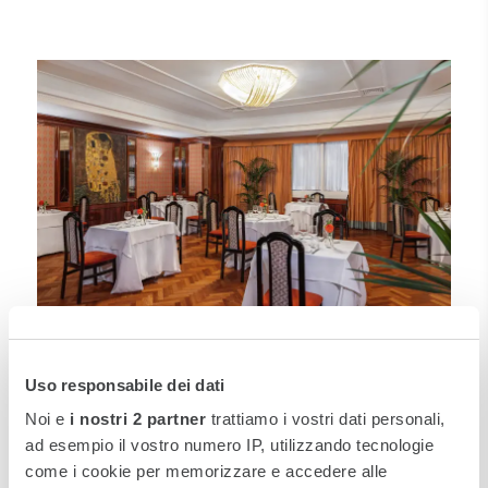
Autentica Cucina Parmigiana
Uso responsabile dei dati
Noi e
i nostri 2 partner
trattiamo i vostri dati personali,
Non si può dire di aver conosciuto Parma senza
ad esempio il vostro numero IP, utilizzando tecnologie
averne gustato le celebri bontà gastronomiche,
come i cookie per memorizzare e accedere alle