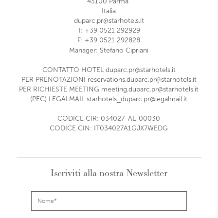
43100
Parma
Italia
duparc.pr@starhotels.it
T:
+39 0521 292929
F:
+39 0521 292828
Manager: Stefano Cipriani
CONTATTO HOTEL
duparc.pr@starhotels.it
PER PRENOTAZIONI
reservations.duparc.pr@starhotels.it
PER RICHIESTE MEETING
meeting.duparc.pr@starhotels.it
(PEC) LEGALMAIL
starhotels_duparc.pr@legalmail.it
CODICE CIR: 034027-AL-00030
CODICE CIN: IT034027A1GJX7WEDG
Iscriviti alla nostra Newsletter