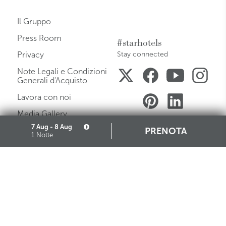
Il Gruppo
Press Room
#starhotels
Privacy
Stay connected
Note Legali e Condizioni
Generali d'Acquisto
Lavora con noi
Media Gallery
7 Aug - 8 Aug
Mappa del Sito
PRENOTA
1 Notte
Governance
Cookie
Partners
Iscrizione Albo Fornitori