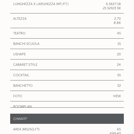
6.56X7.18
LUNGHEZZA
21.52X23.56
X
LARGHEZZA
2.70
(MT./FT.)
8.86
ALTEZZA
45
15
20
24
55
32
VIEW
FOTO
ROOMPLAN
CHIANTI°
65
699.40