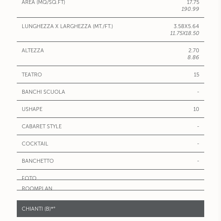
17.75
190.99
3.58X5.64
11.75X18.50
2.70
8.86
15
-
10
-
-
-
CHIANTI (B)*°