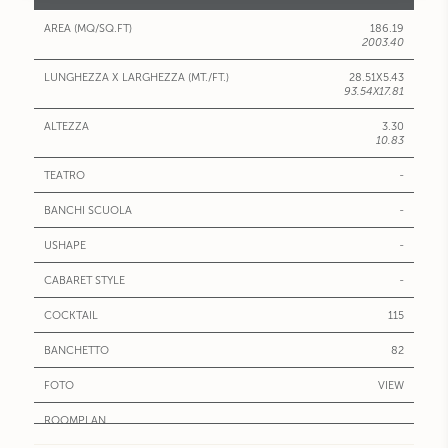
186.19
2003.40
28.51X5.43
93.54X17.81
3.30
10.83
-
-
-
-
115
82
VIEW