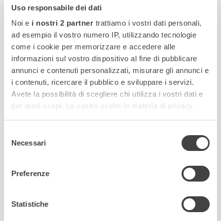
Uso responsabile dei dati
25
269
Noi e
i nostri 2 partner
trattiamo i vostri dati personali,
4.58X5.64
ad esempio il vostro numero IP, utilizzando tecnologie
15.03X18.50
come i cookie per memorizzare e accedere alle
2.70
informazioni sul vostro dispositivo al fine di pubblicare
8.86
annunci e contenuti personalizzati, misurare gli annunci e
-
i contenuti, ricercare il pubblico e sviluppare i servizi.
Avete la possibilità di scegliere chi utilizza i vostri dati e
-
per quali scopi. Le vostre scelte in materia di privacy
-
sono applicabili solo su questa proprietà digitale in cui
avete effettuato le vostre scelte. È possibile modificare o
Selezione
-
revocare il proprio consenso in qualsiasi momento dalla
Necessari
del
-
Dichiarazione sui cookie o facendo clic sull'icona di
consenso
attivazione della privacy.
-
Preferenze
Approfondisci come vengono elaborati i tuoi dati personali
e imposta le tue preferenze nella
sezione dettagli
. Puoi
Statistiche
modificare o ritirare il tuo consenso in qualsiasi momento
CHIANTI (B+C)°