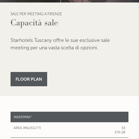
SALE PER MEETING A FIRENZE
Capacità sale
Starhotels Tuscany offre le sue esclusive sale
meeting per una vasta scelta di opzioni.
FLOOR PLAN
SALE
MAREMMA°
RIUNIONI
53
AREA
570.28
(MQ/SQ.FT)