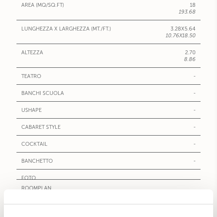
18
193.68
3.28X5.64
10.76X18.50
2.70
8.86
-
-
-
-
-
-
CHIANTI (C)*°