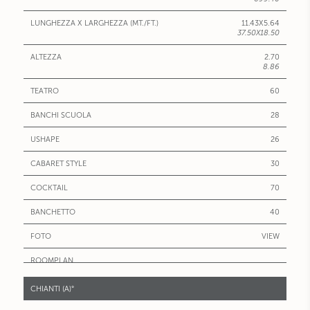
11.43X5.64
37.50X18.50
2.70
8.86
60
28
26
30
70
40
VIEW
CHIANTI (A)°