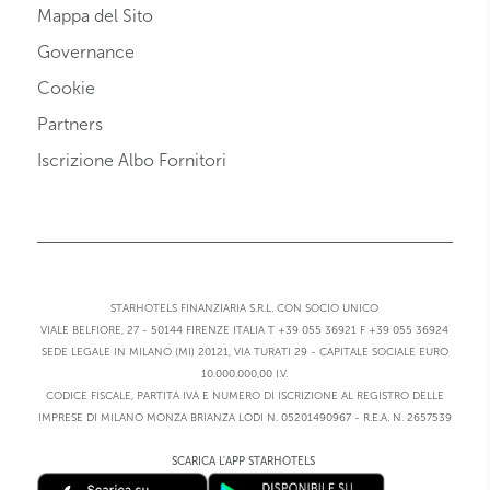
Mappa del Sito
Governance
Cookie
Partners
Iscrizione Albo Fornitori
STARHOTELS FINANZIARIA S.R.L. CON SOCIO UNICO
VIALE BELFIORE, 27 - 50144 FIRENZE ITALIA T +39 055 36921 F +39 055 36924
SEDE LEGALE IN MILANO (MI) 20121, VIA TURATI 29 - CAPITALE SOCIALE EURO
10.000.000,00 I.V.
CODICE FISCALE, PARTITA IVA E NUMERO DI ISCRIZIONE AL REGISTRO DELLE
IMPRESE DI MILANO MONZA BRIANZA LODI N. 05201490967 - R.E.A. N. 2657539
SCARICA L'APP STARHOTELS