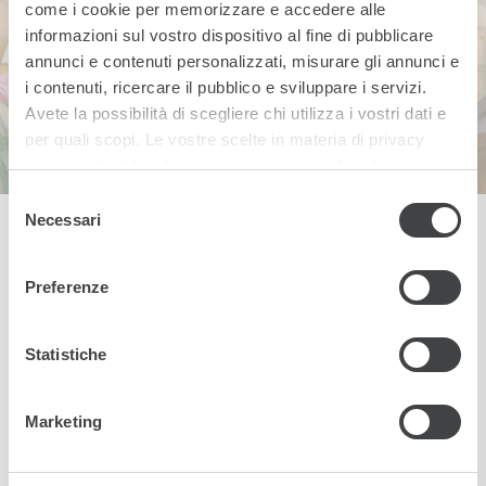
come i cookie per memorizzare e accedere alle
informazioni sul vostro dispositivo al fine di pubblicare
annunci e contenuti personalizzati, misurare gli annunci e
i contenuti, ricercare il pubblico e sviluppare i servizi.
Avete la possibilità di scegliere chi utilizza i vostri dati e
per quali scopi. Le vostre scelte in materia di privacy
sono applicabili solo su questa proprietà digitale in cui
avete effettuato le vostre scelte. È possibile modificare o
Selezione
revocare il proprio consenso in qualsiasi momento dalla
Necessari
del
Dichiarazione sui cookie o facendo clic sull'icona di
consenso
attivazione della privacy.
Preferenze
TORNA ALLE CAMERE
Approfondisci come vengono elaborati i tuoi dati personali
e imposta le tue preferenze nella
sezione dettagli
. Puoi
Statistiche
modificare o ritirare il tuo consenso in qualsiasi momento
dalla Dichiarazione sui cookie.
Marketing
Utilizziamo i cookie per personalizzare contenuti ed
annunci, per fornire funzionalità dei social media e per
TUSCANY