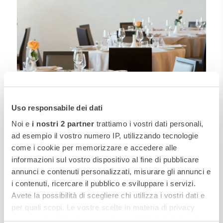
Uso responsabile dei dati
Noi e
i nostri 2 partner
trattiamo i vostri dati personali,
ad esempio il vostro numero IP, utilizzando tecnologie
Ristorante l'Antica Perosa
come i cookie per memorizzare e accedere alle
informazioni sul vostro dispositivo al fine di pubblicare
La cucina del Cristallo Palace offre un ricco menu
annunci e contenuti personalizzati, misurare gli annunci e
attento alla qualità degli ingredienti che combina
i contenuti, ricercare il pubblico e sviluppare i servizi.
r
icette classiche della tradizione e piatti
Avete la possibilità di scegliere chi utilizza i vostri dati e
reinterpretate con tecniche di cottura
per quali scopi. Le vostre scelte in materia di privacy
contemporanee.
sono applicabili solo su questa proprietà digitale in cui