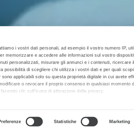
attiamo i vostri dati personali, ad esempio il vostro numero IP, ut
er memorizzare e accedere alle informazioni sul vostro dispositiv
uti personalizzati, misurare gli annunci e i contenuti, ricercare i
a possibilità di scegliere chi utilizza i vostri dati e per quali scop
 sono applicabili solo su questa proprietà digitale in cui avete eff
 modificare o revocare il proprio consenso in qualsiasi momento d
facendo clic sull'icona di attivazione della privacy.
 elaborati i tuoi dati personali e imposta le tue preferenze nell
 ritirare il tuo consenso in qualsiasi momento dalla Dichiarazion
Preferenze
Statistiche
Marketing
rsonalizzare contenuti ed annunci, per fornire funzionalità dei so