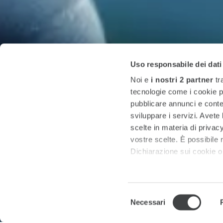
Uso responsabile dei dati
Noi e
i nostri 2 partner
tr
tecnologie come i cookie p
pubblicare annunci e conten
sviluppare i servizi. Avete l
scelte in materia di privacy
vostre scelte. È possibile
Dichiarazione sui cookie o 
Approfondisci come vengono
dettagli
. Puoi modificare o
Selezione
Necessari
del
Utilizziamo i cookie per pe
consenso