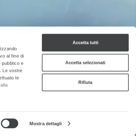
Accetta tutti
ilizzando
o al fine di
Accetta selezionati
l pubblico e
i. Le vostre
ettuato le
Rifiuta
alla
a
sezione
e sui cookie.
Mostra dettagli
cial media e