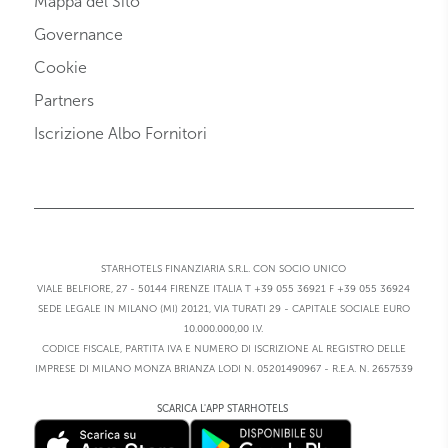
Mappa del Sito
Governance
Cookie
Partners
Iscrizione Albo Fornitori
STARHOTELS FINANZIARIA S.R.L. CON SOCIO UNICO
VIALE BELFIORE, 27 - 50144 FIRENZE ITALIA T +39 055 36921 F +39 055 36924
SEDE LEGALE IN MILANO (MI) 20121, VIA TURATI 29 - CAPITALE SOCIALE EURO
10.000.000,00 I.V.
CODICE FISCALE, PARTITA IVA E NUMERO DI ISCRIZIONE AL REGISTRO DELLE
IMPRESE DI MILANO MONZA BRIANZA LODI N. 05201490967 - R.E.A. N. 2657539
SCARICA L'APP STARHOTELS