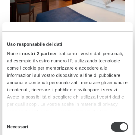
CAMERA DELUXE
SCARICA JPG
Uso responsabile dei dati
Noi e
i nostri 2 partner
trattiamo i vostri dati personali,
ad esempio il vostro numero IP, utilizzando tecnologie
come i cookie per memorizzare e accedere alle
informazioni sul vostro dispositivo al fine di pubblicare
annunci e contenuti personalizzati, misurare gli annunci e
i contenuti, ricercare il pubblico e sviluppare i servizi.
Avete la possibilità di scegliere chi utilizza i vostri dati e
per quali scopi. Le vostre scelte in materia di privacy
sono applicabili solo su questa proprietà digitale in cui
avete effettuato le vostre scelte. È possibile modificare o
Selezione
JUNIOR SUITE
revocare il proprio consenso in qualsiasi momento dalla
Necessari
del
SCARICA JPG
Dichiarazione sui cookie o facendo clic sull'icona di