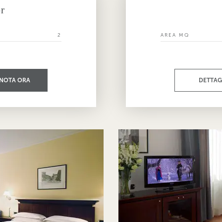
r
I
2
AREA MQ
NOTA ORA
DETTAG