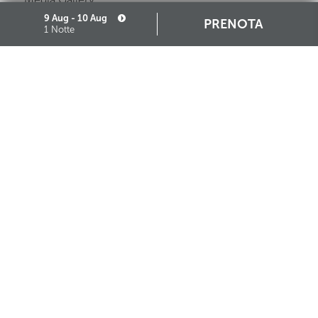
9 Aug - 10 Aug
Mappa del Sito
PRENOTA
1 Notte
Governance
Cookie
Partners
Iscrizione Albo Fornitori
STARHOTELS FINANZIARIA S.R.L. CON SOCIO UNICO
VIALE BELFIORE, 27 - 50144 FIRENZE ITALIA T +39 055 36921 F +39 055 36924
SEDE LEGALE IN MILANO (MI) 20121, VIA TURATI 29 - CAPITALE SOCIALE EURO
10.000.000,00 I.V.
CODICE FISCALE, PARTITA IVA E NUMERO DI ISCRIZIONE AL REGISTRO DELLE
IMPRESE DI MILANO MONZA BRIANZA LODI N. 05201490967 - R.E.A. N. 2657539
SCARICA L'APP STARHOTELS