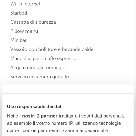
Wi-Fi Internet
Starbed
Cassetta di sicurezza
Pillow menu
Minibar
Vassoio con bollitore e bevande calde
Macchina per il caffé espresso
Acqua minerale omaggio
Servizio in camera gratuito
Accappatoio
Ciabattine
Prodotti da Toilette
Uso responsabile dei dati
10% sconto sul menu alla carta
Noi e
i nostri 2 partner
trattiamo i vostri dati personali,
Free late Check out (h. 14.00/ h. 2.00 pm)
ad esempio il vostro numero IP, utilizzando tecnologie
come i cookie per memorizzare e accedere alle
Vip treatment