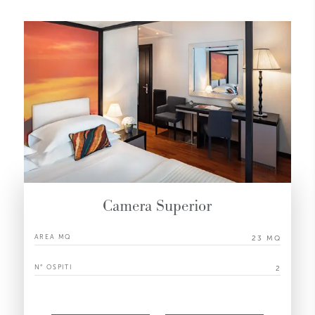
Camera Superior
AREA MQ
23 MQ
N° OSPITI
2