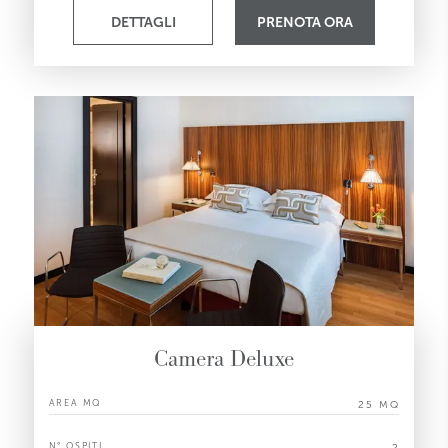
DETTAGLI
PRENOTA ORA
Camera Deluxe
AREA MQ
25 MQ
N° OSPITI
2