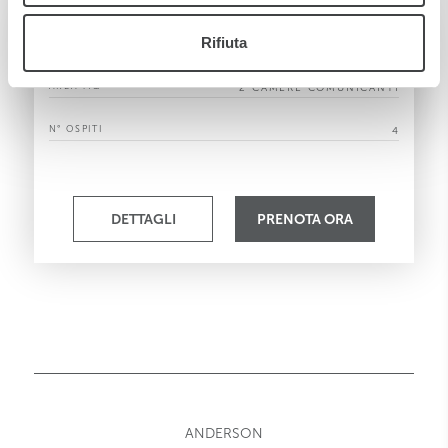
Family Room
Rifiuta
AREA MQ
2 CAMERE COMUNICANTI
N° OSPITI
4
DETTAGLI
PRENOTA ORA
ANDERSON