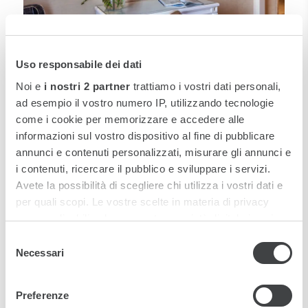
Uso responsabile dei dati
Noi e
i nostri 2 partner
trattiamo i vostri dati personali,
SUPERIOR ROOM VESUVIO VIEW
SCARICA JPG
ad esempio il vostro numero IP, utilizzando tecnologie
come i cookie per memorizzare e accedere alle
informazioni sul vostro dispositivo al fine di pubblicare
annunci e contenuti personalizzati, misurare gli annunci e
i contenuti, ricercare il pubblico e sviluppare i servizi.
Avete la possibilità di scegliere chi utilizza i vostri dati e
per quali scopi. Le vostre scelte in materia di privacy
sono applicabili solo su questa proprietà digitale in cui
avete effettuato le vostre scelte. È possibile modificare o
Selezione
revocare il proprio consenso in qualsiasi momento dalla
Necessari
del
Dichiarazione sui cookie o facendo clic sull'icona di
consenso
attivazione della privacy.
Preferenze