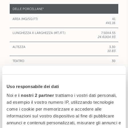
DELLE PORCELLANE°
41
441.16
7.50X4.55
24.61X14.93
3.30
10.83
30
20
12-14
Uso responsabile dei dati
-
Noi e
i nostri 2 partner
trattiamo i vostri dati personali,
-
ad esempio il vostro numero IP, utilizzando tecnologie
come i cookie per memorizzare e accedere alle
-
informazioni sul vostro dispositivo al fine di pubblicare
VIEW
annunci e contenuti personalizzati, misurare gli annunci e