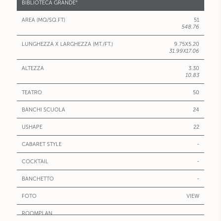
BIBLIOTECA GRANDE°
51
548.76
9.75X5.20
31.99X17.06
3.30
10.83
50
24
22
-
-
-
VIEW