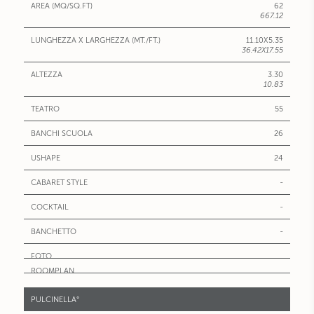
62
667.12
11.10X5.35
36.42X17.55
3.30
10.83
55
26
24
-
-
-
PULCINELLA°