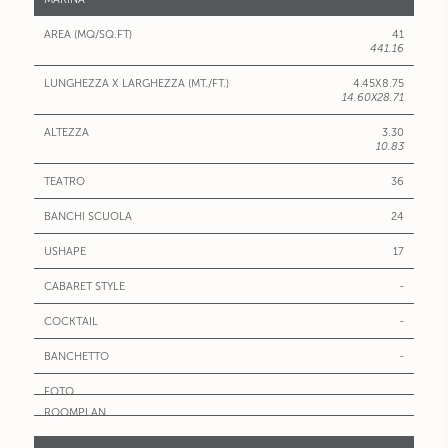
41
441.16
4.45X8.75
14.60X28.71
3.30
10.83
36
24
17
-
-
-