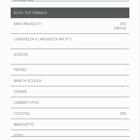
ROOF TOP TERRACE
240
2583.42
-
-
-
-
-
-
-
-
200
-