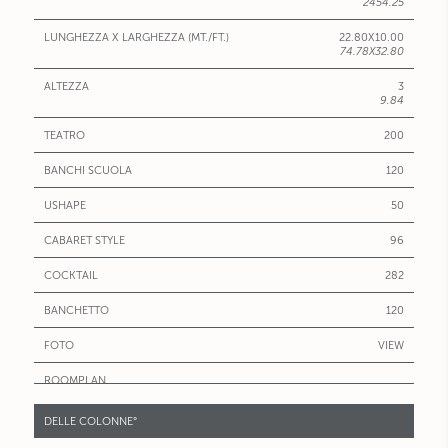
AREA
2454.25
(MQ/SQ.FT)
22.80X10.00
LUNGHEZZA
74.78X32.80
X
LARGHEZZA
3
(MT./FT.)
9.84
ALTEZZA
200
120
50
96
282
120
VIEW
FOTO
ROOMPLAN
DELLE COLONNE°