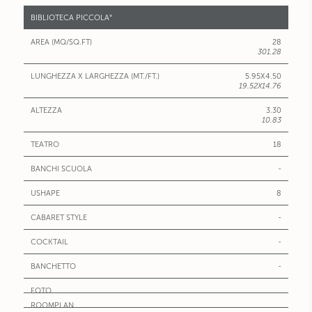
BIBLIOTECA PICCOLA°
28
301.28
5.95X4.50
19.52X14.76
3.30
10.83
18
-
8
-
-
-