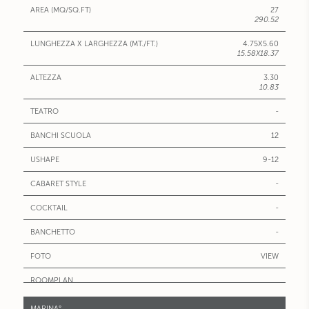
27
290.52
4.75X5.60
15.58X18.37
3.30
10.83
-
12
9-12
-
-
-
VIEW
MARINA°