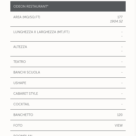
ODEON RESTAURANT°
177
1904.52
-
-
-
-
-
-
-
-
-
120
VIEW