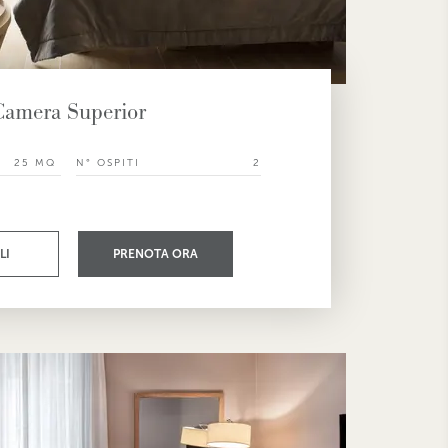
Camera Superior
25 MQ
N° OSPITI
2
LI
PRENOTA ORA