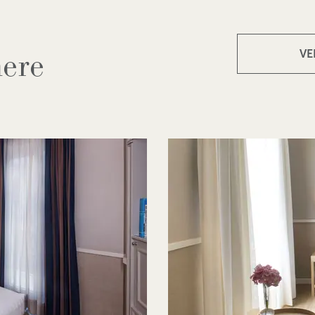
mere
VE