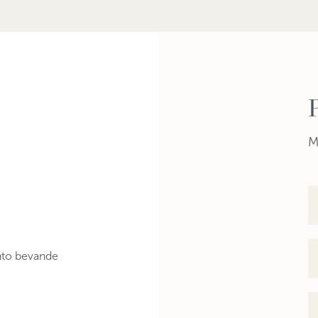
M
nto bevande