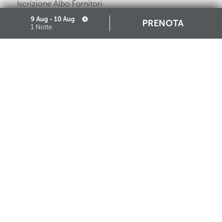
Iscrizione Albo Fornitori
9 Aug - 10 Aug
PRENOTA
1 Notte
STARHOTELS FINANZIARIA S.R.L. CON SOCIO UNICO
VIALE BELFIORE, 27 - 50144 FIRENZE ITALIA T +39 055 36921 F +39 055 36924
SEDE LEGALE IN MILANO (MI) 20121, VIA TURATI 29 - CAPITALE SOCIALE EURO
10.000.000,00 I.V.
CODICE FISCALE, PARTITA IVA E NUMERO DI ISCRIZIONE AL REGISTRO DELLE
IMPRESE DI MILANO MONZA BRIANZA LODI N. 05201490967 - R.E.A. N. 2657539
SCARICA L'APP STARHOTELS