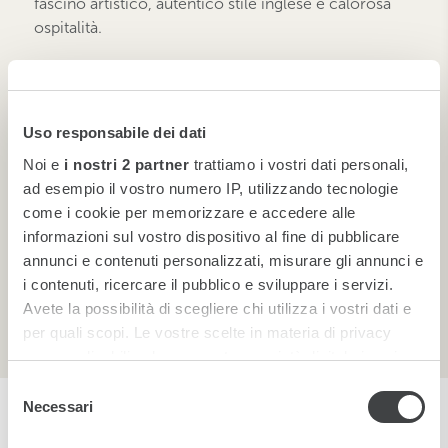
fascino artistico, autentico stile inglese e calorosa
ospitalità.
Il
Royal Albert Hall Package
include:
(offerta valida per 2 persone)
• Una bottiglia di bollicine di benvenuto
Uso responsabile dei dati
• Una cena pre-spettacolo di tre portate presso il
Noi e
i nostri 2 partner
trattiamo i vostri dati personali,
ristorante 190 Queen's Gate
ad esempio il vostro numero IP, utilizzando tecnologie
• Due drink dopo lo spettacolo al Bar 190, iconica
come i cookie per memorizzare e accedere alle
destinazione della scena musicale londinese
informazioni sul vostro dispositivo al fine di pubblicare
• 15% di sconto sul soggiorno, colazione inclusa
annunci e contenuti personalizzati, misurare gli annunci e
i contenuti, ricercare il pubblico e sviluppare i servizi.
Dal primo brindisi al brindisi finale, rendi ogni
Avete la possibilità di scegliere chi utilizza i vostri dati e
momento indimenticabile.
per quali scopi. Le vostre scelte in materia di privacy
sono applicabili solo su questa proprietà digitale in cui
avete effettuato le vostre scelte. È possibile modificare o
Selezione
revocare il proprio consenso in qualsiasi momento dalla
Necessari
del
Dichiarazione sui cookie o facendo clic sull'icona di
consenso
PRENOTA ORA