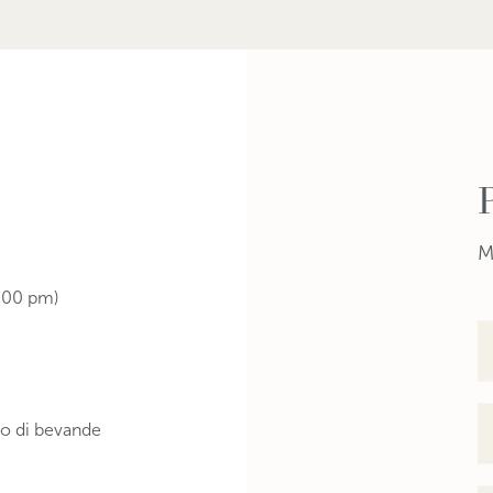
M
2.00 pm)
to di bevande