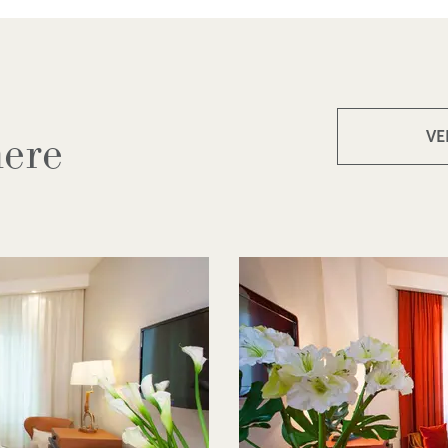
mere
VE