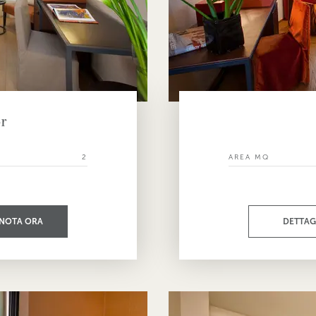
r
I
2
AREA MQ
NOTA ORA
DETTAG