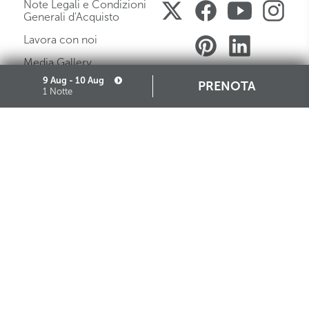
Note Legali e Condizioni
Generali d'Acquisto
Lavora con noi
Media Gallery
9 Aug - 10 Aug
PRENOTA
Mappa del Sito
1 Notte
Governance
Cookie
Partners
Iscrizione Albo Fornitori
STARHOTELS FINANZIARIA S.R.L. CON SOCIO UNICO
VIALE BELFIORE, 27 - 50144 FIRENZE ITALIA T +39 055 36921 F +39 055 36924
SEDE LEGALE IN MILANO (MI) 20121, VIA TURATI 29 - CAPITALE SOCIALE EURO