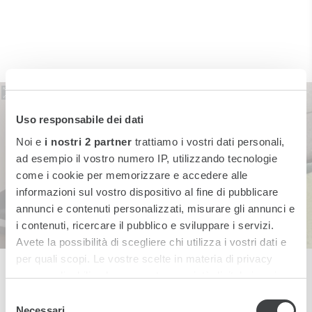
Uso responsabile dei dati
Noi e
i nostri 2 partner
trattiamo i vostri dati personali,
ad esempio il vostro numero IP, utilizzando tecnologie
come i cookie per memorizzare e accedere alle
informazioni sul vostro dispositivo al fine di pubblicare
annunci e contenuti personalizzati, misurare gli annunci e
i contenuti, ricercare il pubblico e sviluppare i servizi.
Avete la possibilità di scegliere chi utilizza i vostri dati e
per quali scopi. Le vostre scelte in materia di privacy
sono applicabili solo su questa proprietà digitale in cui
avete effettuato le vostre scelte. È possibile modificare o
Selezione
revocare il proprio consenso in qualsiasi momento dalla
Necessari