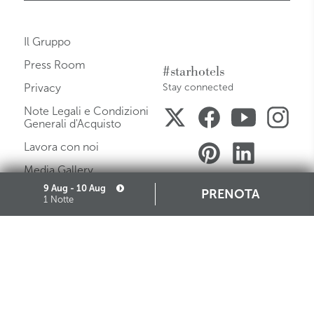
Il Gruppo
Press Room
#starhotels
Privacy
Stay connected
Note Legali e Condizioni
Generali d'Acquisto
Lavora con noi
Media Gallery
9 Aug - 10 Aug
PRENOTA
Mappa del Sito
1 Notte
Governance
Cookie
Partners
Iscrizione Albo Fornitori