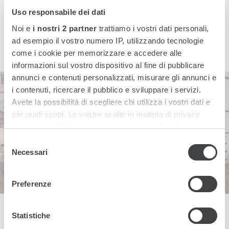
Uso responsabile dei dati
Noi e
i nostri 2 partner
trattiamo i vostri dati personali,
ad esempio il vostro numero IP, utilizzando tecnologie
come i cookie per memorizzare e accedere alle
informazioni sul vostro dispositivo al fine di pubblicare
annunci e contenuti personalizzati, misurare gli annunci e
i contenuti, ricercare il pubblico e sviluppare i servizi.
Avete la possibilità di scegliere chi utilizza i vostri dati e
per quali scopi. Le vostre scelte in materia di privacy
sono applicabili solo su questa proprietà digitale in cui
avete effettuato le vostre scelte. È possibile modificare o
Selezione
revocare il proprio consenso in qualsiasi momento dalla
Necessari
del
Dichiarazione sui cookie o facendo clic sull'icona di
consenso
attivazione della privacy.
Preferenze
Approfondisci come vengono elaborati i tuoi dati personali
e imposta le tue preferenze nella
sezione dettagli
. Puoi
Statistiche
modificare o ritirare il tuo consenso in qualsiasi momento