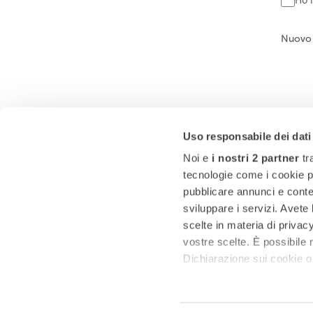
Nuovo
Uso responsabile dei dati
Noi e
i nostri 2 partner
tr
tecnologie come i cookie p
pubblicare annunci e conten
sviluppare i servizi. Avete l
scelte in materia di privacy
vostre scelte. È possibile
Dichiarazione sui cookie o 
Approfondisci come vengono
dettagli
. Puoi modificare o