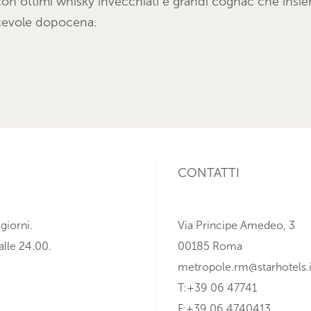
ti con ottimi whisky invecchiati e grandi cognac che insie
cevole dopocena.
CONTATTI
 giorni.
Via Principe Amedeo, 3
alle 24.00.
00185 Roma
metropole.rm@starhotels.i
T:+39 06 47741
F:+39 06 4740413