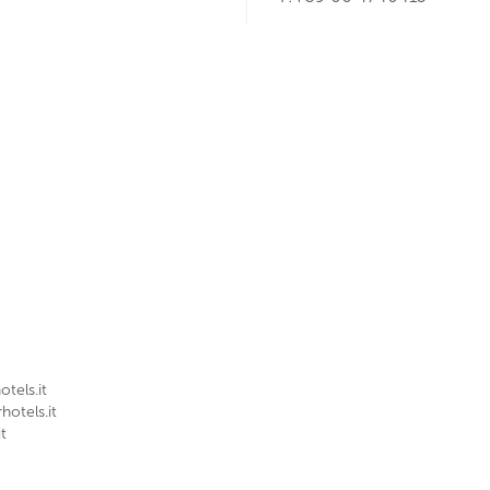
tels.it
otels.it
t