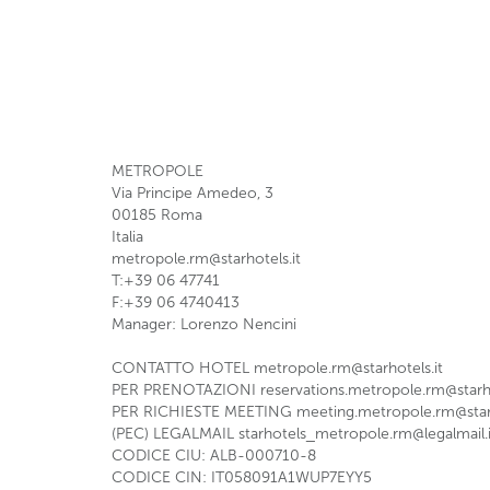
METROPOLE
Via Principe Amedeo, 3
00185
Roma
Italia
metropole.rm@starhotels.it
T:+39 06 47741
F:+39 06 4740413
Manager: Lorenzo Nencini
CONTATTO HOTEL
metropole.rm@starhotels.it
PER PRENOTAZIONI
reservations.metropole.rm@starho
PER RICHIESTE MEETING
meeting.metropole.rm@starh
(PEC) LEGALMAIL
starhotels_metropole.rm@legalmail.i
CODICE CIU: ALB-000710-8
CODICE CIN: IT058091A1WUP7EYY5