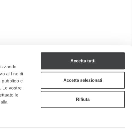
Accetta tutti
ilizzando
o al fine di
Accetta selezionati
l pubblico e
i. Le vostre
ettuato le
Rifiuta
alla
a
sezione
e sui cookie.