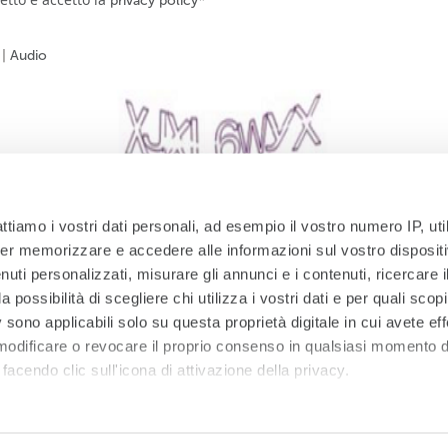
privacy policy
|
Audio
attiamo i vostri dati personali, ad esempio il vostro numero IP, ut
er memorizzare e accedere alle informazioni sul vostro dispositiv
uti personalizzati, misurare gli annunci e i contenuti, ricercare i
ISCRIVITI
a possibilità di scegliere chi utilizza i vostri dati e per quali scop
 sono applicabili solo su questa proprietà digitale in cui avete eff
 modificare o revocare il proprio consenso in qualsiasi momento d
facendo clic sull'icona di attivazione della privacy.
#starhotels
 elaborati i tuoi dati personali e imposta le tue preferenze nell
Stay connected
 ritirare il tuo consenso in qualsiasi momento dalla Dichiarazion