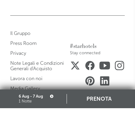
Il Gruppo
Press Room
#starhotels
Privacy
Stay connected
Note Legali e Condizioni
Generali d'Acquisto
Lavora con noi
Media Gallery
6 Aug - 7 Aug
Mappa del Sito
PRENOTA
1 Notte
Governance
Cookie
Partners